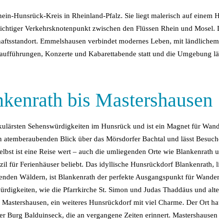
ein-Hunsrück-Kreis in Rheinland-Pfalz. Sie liegt malerisch auf einem 
ichtiger Verkehrsknotenpunkt zwischen den Flüssen Rhein und Mosel. Da
aftsstandort. Emmelshausen verbindet modernes Leben, mit ländlichem 
aufführungen, Konzerte und Kabarettabende statt und die Umgebung l
nkenrath bis Mastershausen
kulärsten Sehenswürdigkeiten im Hunsrück und ist ein Magnet für Wande
en atemberaubenden Blick über das Mörsdorfer Bachtal und lässt Besuch
 selbst ist eine Reise wert – auch die umliegenden Orte wie Blankenrat
l für Ferienhäuser beliebt. Das idyllische Hunsrückdorf Blankenrath, li
den Wäldern, ist Blankenrath der perfekte Ausgangspunkt für Wanderu
ürdigkeiten, wie die Pfarrkirche St. Simon und Judas Thaddäus und alt
 Mastershausen, ein weiteres Hunsrückdorf mit viel Charme. Der Ort hat 
 der Burg Balduinseck, die an vergangene Zeiten erinnert. Mastershause