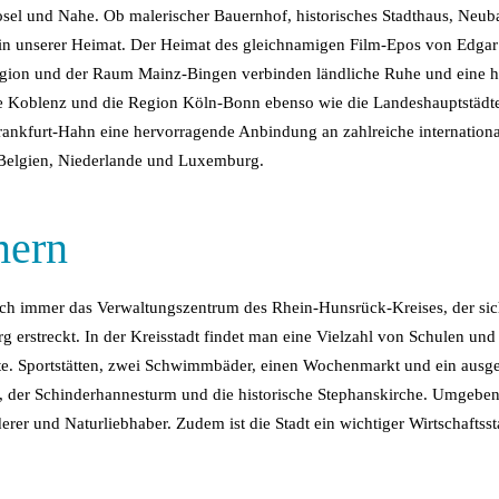
el und Nahe. Ob malerischer Bauernhof, historisches Stadthaus, Neuba
 in unserer Heimat. Der Heimat des gleichnamigen Film-Epos von Edga
gion und der Raum Mainz-Bingen verbinden ländliche Ruhe und eine ho
ürze Koblenz und die Region Köln-Bonn ebenso wie die Landeshauptstäd
Frankfurt-Hahn eine hervorragende Anbindung an zahlreiche internation
Belgien, Niederlande und Luxemburg.
mern
 noch immer das Verwaltungszentrum des Rhein-Hunsrück-Kreises, der 
g erstreckt. In der Kreisstadt findet man eine Vielzahl von Schulen u
te. Sportstätten, zwei Schwimmbäder, einen Wochenmarkt und ein ausg
der Schinderhannesturm und die historische Stephanskirche. Umgeben
erer und Naturliebhaber. Zudem ist die Stadt ein wichtiger Wirtschafts