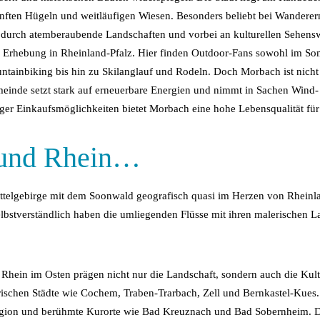
ften Hügeln und weitläufigen Wiesen. Besonders beliebt bei Wanderer
urch atemberaubende Landschaften und vorbei an kulturellen Sehenswür
e Erhebung in Rheinland-Pfalz. Hier finden Outdoor-Fans sowohl im So
ainbiking bis hin zu Skilanglauf und Rodeln. Doch Morbach ist nicht 
einde setzt stark auf erneuerbare Energien und nimmt in Sachen Wind- 
tiger Einkaufsmöglichkeiten bietet Morbach eine hohe Lebensqualität fü
 und Rhein…
ttelgebirge mit dem Soonwald geografisch quasi im Herzen von Rheinlan
elbstverständlich haben die umliegenden Flüsse mit ihren malerischen L
hein im Osten prägen nicht nur die Landschaft, sondern auch die Kultu
ischen Städte wie Cochem, Traben-Trarbach, Zell und Bernkastel-Kues. D
nregion und berühmte Kurorte wie Bad Kreuznach und Bad Sobernheim. D