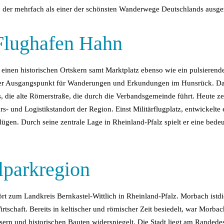
 der mehrfach als einer der schönsten Wanderwege Deutschlands ausge
Flughafen Hahn
 einen historischen Ortskern samt Marktplatz ebenso wie ein pulsierende
aler Ausgangspunkt für Wanderungen und Erkundungen im Hunsrück. Da
s, die alte Römerstraße, die durch die Verbandsgemeinde führt. Heute 
rs- und Logistikstandort der Region. Einst Militärflugplatz, entwickelte
gen. Durch seine zentrale Lage in Rheinland-Pfalz spielt er eine bedeu
lparkregion
zum Landkreis Bernkastel-Wittlich in Rheinland-Pfalz. Morbach istdi
schaft. Bereits in keltischer und römischer Zeit besiedelt, war Morbach
usern und historischen Bauten widerspiegelt. Die Stadt liegt am Rand