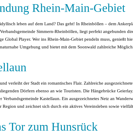
indung Rhein-Main-Gebiet
dyllisch leben auf dem Land? Das geht! In Rheinböllen – dem Ankerplatz
r Verbandsgemeinde Simmern-Rheinböllen, liegt perfekt angebunden dir
nige Global Player. Wer ins Rhein-Main-Gebiet pendeln muss, genießt hi
hre naturnahe Umgebung und bietet mit dem Soonwald zahlreiche Möglic
ellaun
nd verleiht der Stadt ein romantisches Flair. Zahlreiche ausgezeichnete 
liegenden Dörfern ebenso an wie Touristen. Die Hängebrücke Geierlay, 
der Verbandsgemeinde Kastellaun. Ein ausgezeichnetes Netz an Wanderweg
r Region und zeichnet sich durch ein aktives Vereinsleben sowie vielfält
s Tor zum Hunsrück